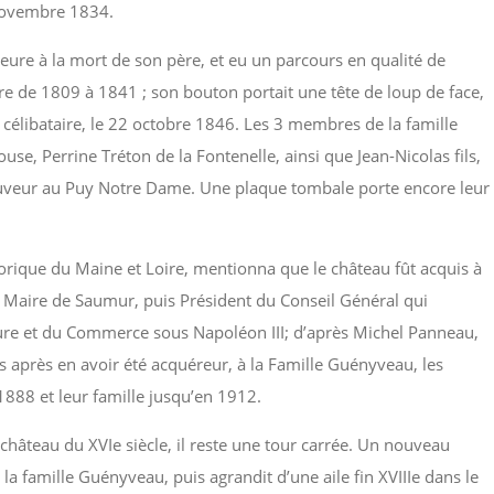
novembre 1834.
eure à la mort de son père, et eu un parcours en qualité de
re de 1809 à 1841 ; son bouton portait une tête de loup de face,
ra, célibataire, le 22 octobre 1846. Les 3 membres de la famille
se, Perrine Tréton de la Fontenelle, ainsi que Jean-Nicolas fils,
auveur au Puy Notre Dame. Une plaque tombale porte encore leur
torique du Maine et Loire, mentionna que le château fût acquis à
, Maire de Saumur, puis Président du Conseil Général qui
ture et du Commerce sous Napoléon III; d’après Michel Panneau,
s après en avoir été acquéreur, à la Famille Guényveau, les
888 et leur famille jusqu’en 1912.
 château du XVIe siècle, il reste une tour carrée. Un nouveau
 la famille Guényveau, puis agrandit d’une aile fin XVIIIe dans le