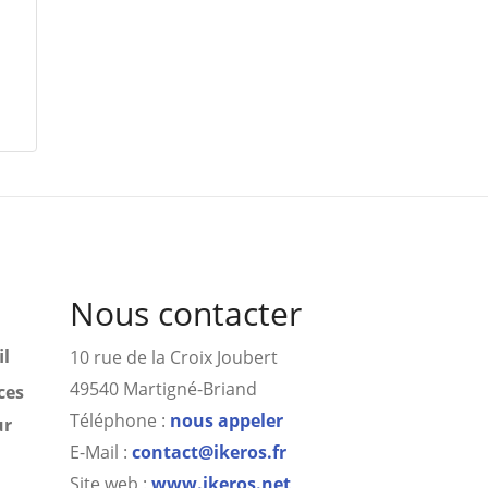
Nous contacter
il
10 rue de la Croix Joubert
49540 Martigné-Briand
ces
Téléphone :
nous appeler
ur
E-Mail :
contact@ikeros.fr
Site web :
www.ikeros.net