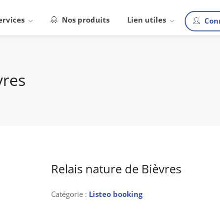
ervices
Nos produits
Lien utiles
Con
vres
Relais nature de Bièvres
Catégorie :
Listeo booking