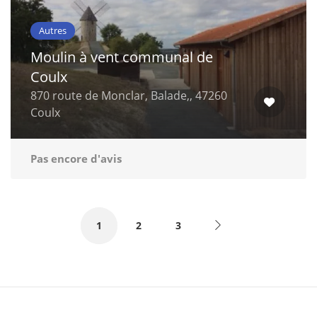
Autres
Moulin à vent communal de
Coulx
870 route de Monclar, Balade,, 47260
Coulx
Pas encore d'avis
1
2
3