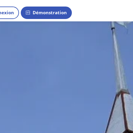
exion
Démonstration