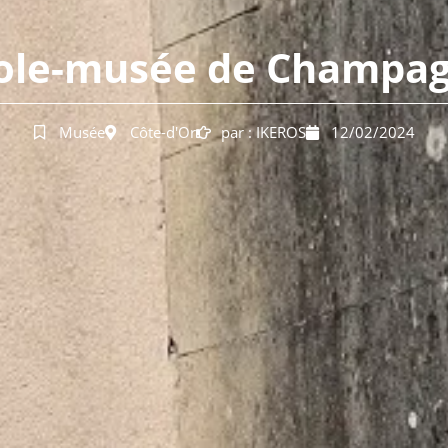
ole-musée de Champa
Musée
Côte-d'Or
par :
IKEROS
12/02/2024