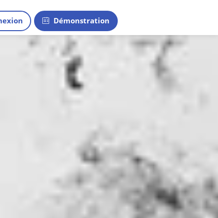
exion
Démonstration