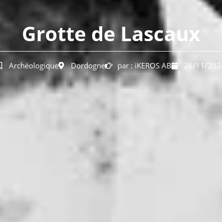
Grotte de Lascaux
Archéologique
Dordogne
par :
iKEROS AB
26/11/202