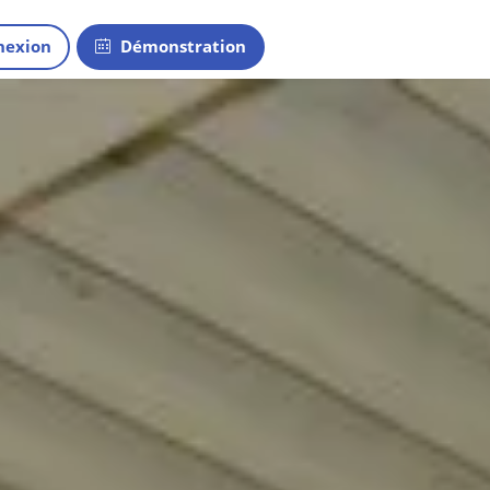
exion
Démonstration