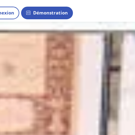
exion
Démonstration