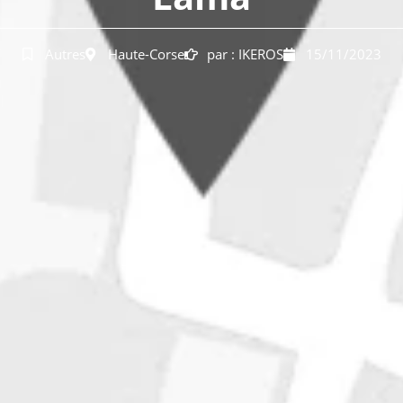
Autres
Haute-Corse
par :
IKEROS
15/11/2023