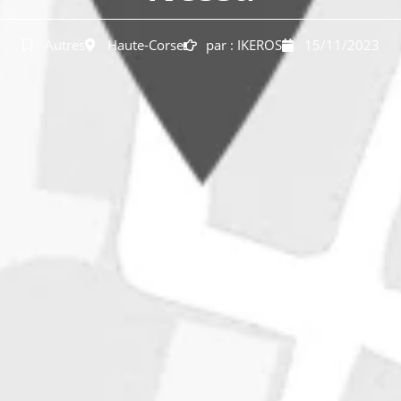
Autres
Haute-Corse
par :
IKEROS
15/11/2023