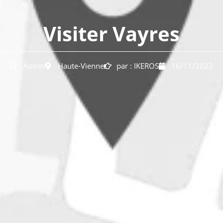
Visiter Vayres
Autres
Haute-Vienne
par :
IKEROS
16/11/2023