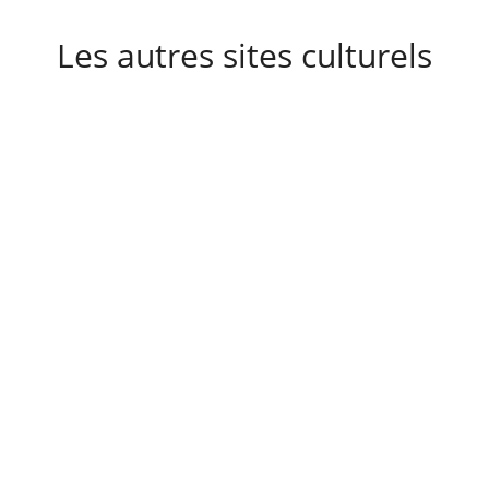
Les autres sites culturels
A découvrir également
Destinations
Actualités