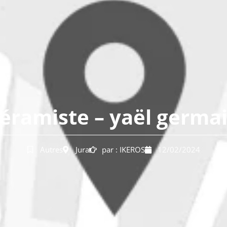
éramiste – yaël germa
Autres
Jura
par :
IKEROS
12/02/2024