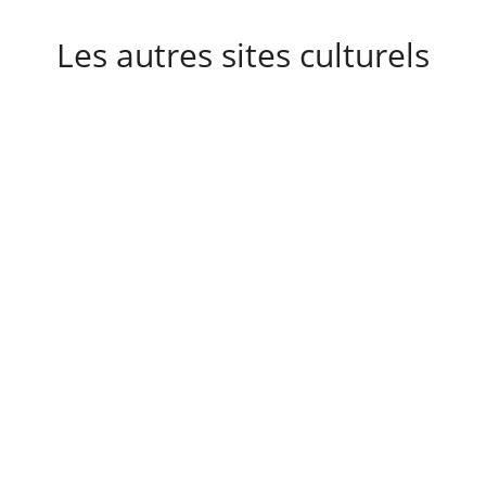
Les autres sites culturels
A découvrir également
Destinations
Actualités