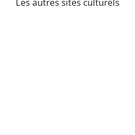
Les autres sites culturels
A découvrir également
Destinations
Actualités