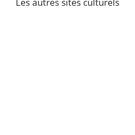
Les autres sites culturels
A découvrir également
Destinations
Actualités