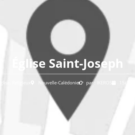
Église Saint-Joseph
glise
,
Religieux
Nouvelle-Calédonie
par :
IKEROS
15/11/