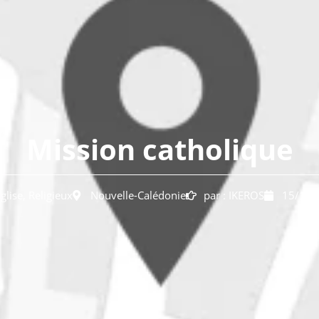
Mission catholique
glise
,
Religieux
Nouvelle-Calédonie
par :
IKEROS
15/11/