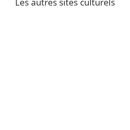
Les autres sites culturels
A découvrir également
Destinations
Actualités