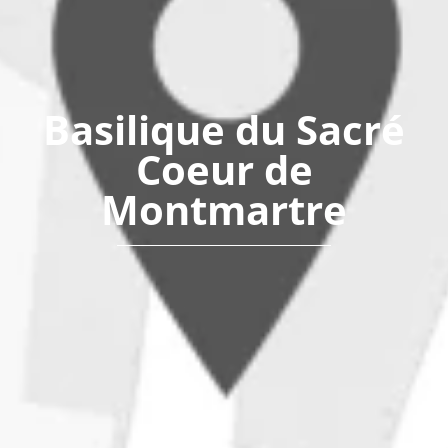
Basilique du Sacré
Coeur de
Montmartre