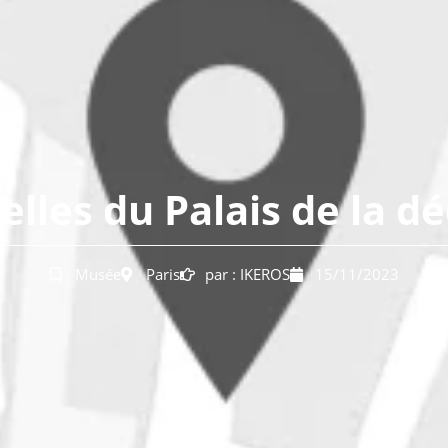
celles du Palais de la d
Musée
Paris
par :
IKEROS
15/11/2023