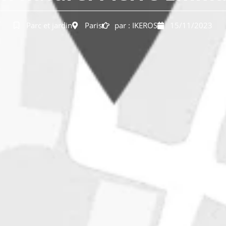
Parc et jardin
Paris
par :
IKEROS
15/11/2023