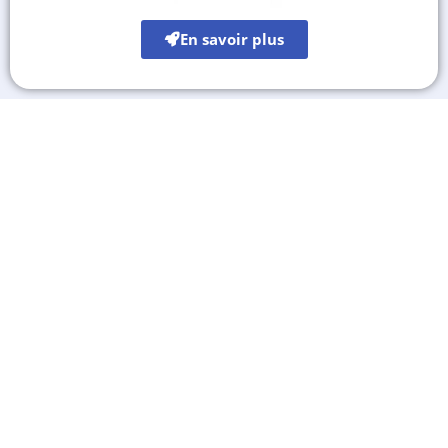
En savoir plus
Les autres sites culturels
A découvrir également
Destinations