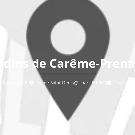
rdins de Carême-Pren
Parc et jardin
Seine-Saint-Denis
par :
IKEROS
15/11/20