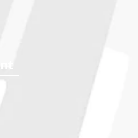
ant
23