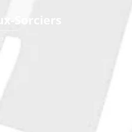
ux-Sorciers
23