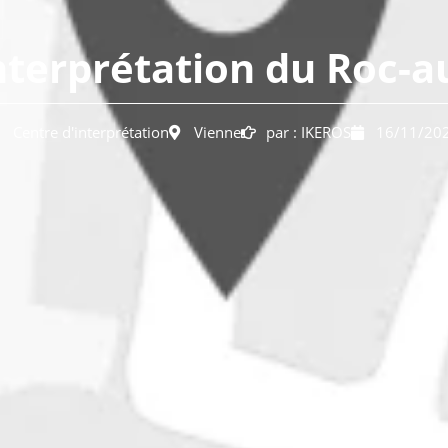
nterprétation du Roc-a
Centre d'interprétation
Vienne
par :
IKEROS
16/11/20