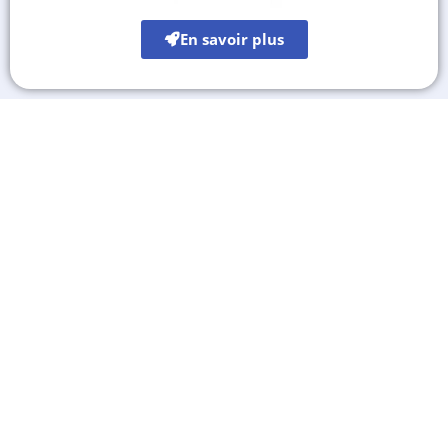
En savoir plus
Les autres sites culturels
A découvrir également
Destinations