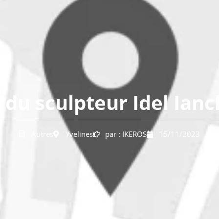
du sculpteur Idel Ianc
Autres
Yvelines
par :
IKEROS
15/11/2023