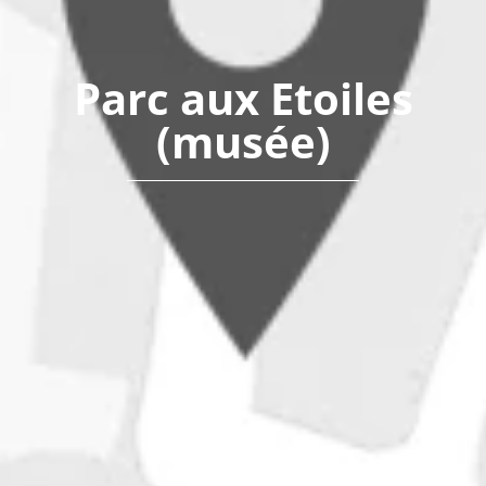
Parc aux Etoiles
(musée)