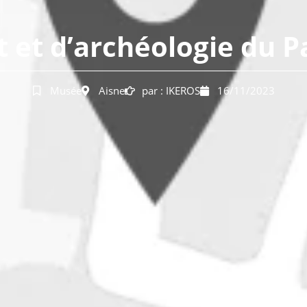
t et d’archéologie du P
Musée
Aisne
par :
IKEROS
16/11/2023