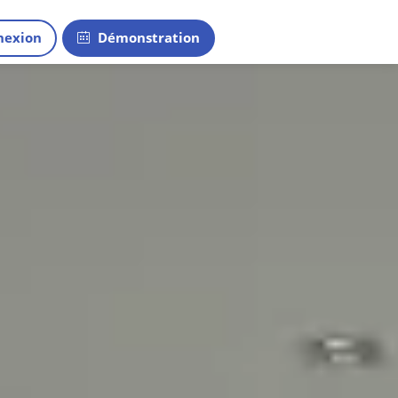
exion
Démonstration