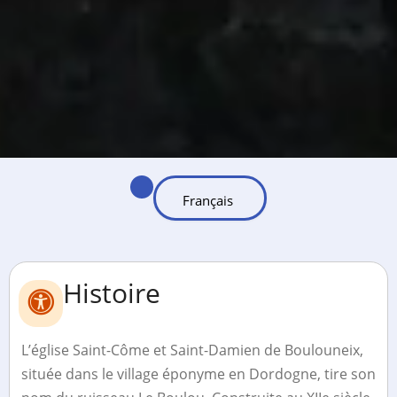
Histoire
L’église Saint-Côme et Saint-Damien de Boulouneix,
située dans le village éponyme en Dordogne, tire son