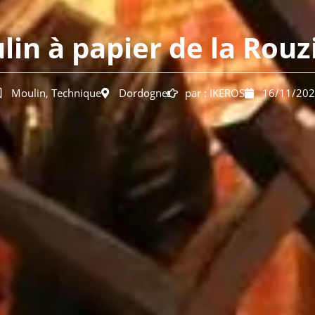
lin à papier de la Rouz
Moulin
,
Technique
Dordogne
par :
IKEROS
16/11/20