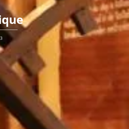
ique
23